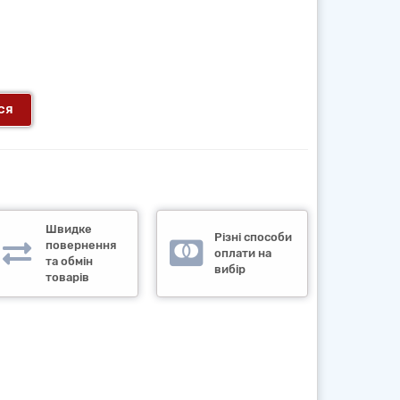
ся
Швидке
Різні способи
повернення
оплати на
та обмін
вибір
товарів