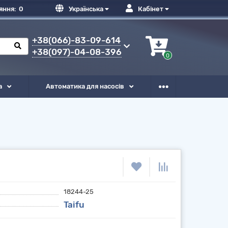
яння:
0
Українська
Кабінет
+38(066)-83-09-614
+38(097)-04-08-396
0
а
Автоматика для насосів
18244-25
Taifu