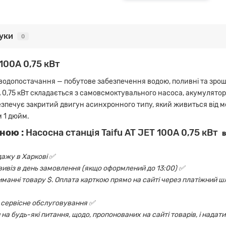
гуки
0
 100А 0,75 кВт
 водопостачання — побутове забезпечення водою, поливні та зрош
А 0,75 кВт складається з самовсмоктувального насоса, акумулятор
езпечує закритий двигун асинхронного типу, який живиться від м
 1 дюйм.
ною :
Насосна станція Taifu AT JET 100А 0,75 кВт
в
дажу в Харкові ✅
овивіз в день замовлення (якщо оформлений до 13:00) ✅
риманні товару $. Оплата карткою прямо на сайті через платіжний шл
 і сервісне обслуговування ✅
на будь-які питання, щодо, пропонованих на сайті товарів, і надати