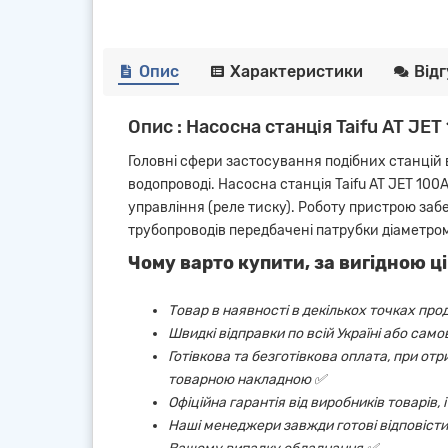
Опис
Характеристики
Від
Опис : Насосна станція Taifu AT JET
Головні сфери застосування подібних станцій
водопроводі. Насосна станція Taifu AT JET 100
управління (реле тиску). Роботу пристрою заб
трубопроводів передбачені патрубки діаметром
Чому варто купити, за вигідною ці
Товар в наявності в декількох точках про
Швидкі відправки по всій Україні або сам
Готівкова та безготівкова оплата, при от
товарною накладною ✅
Офіційна гарантія від виробників товарів,
Наші менеджери завжди готові відповісти 