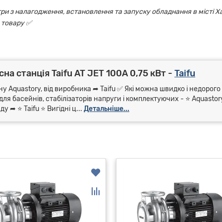
ри з налагодження, встановлення та запуску обладнання в місті Х
 товару ✅
а станція Taifu AT JET 100А 0,75 кВт -
Taifu
у Aquastory, від виробника ➦ Taifu ✅ Які можна швидко і недорого
для басейнів, стабілізаторів напруги і комплектуючих - ⭐ Aquasto
➦ ⭐ Taifu ⭐ Вигідні ц...
Детальніше...