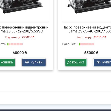
с поверхневий відцентровий
Насос поверхневий відцент
arna ZS 50-32-200/5.5SSC
Varna ZS 65-40-200/7.5S
25312-33
25313-33
60000 ₴
63000 ₴
 кошика
купити
до кошика
купи