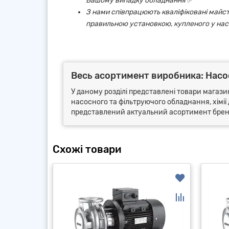
Вашому випадку обладнання ✅
З нами співпрацюють кваліфіковані майст
правильною установкою, купленого у нас
Весь асортимент виробника: Насосн
У даному розділі представлені товари магазин
насосного та фільтруючого обладнання, хімії 
представлений актуальний асортимент бренду 
Схожі товари