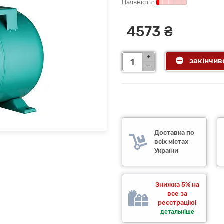
4573 ₴
закінчив
Доставка по
всіх містах
України
Знижка 5% на
все за
реєстрацію!
детальніше