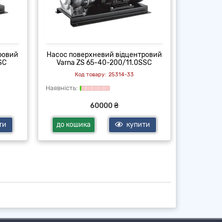
ровий
Насос поверхневий відцентровий
Насос по
SC
Varna ZS 65-40-200/11.0SSC
Varna
25314-33
60000 ₴
ти
до кошика
купити
до ко