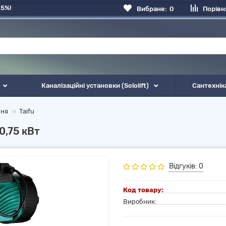
 5%!
Вибране:
0
Порівн
Каналізаційні установки (Sololift)
Сантехнік
ння
Taifu
0,75 кВт
Відгуків: 0
Код товару:
Виробник: