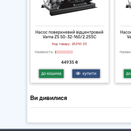
центровий
Насос поверхневий відцентровий
Насо
5.0SSC
Varna ZS 50-32-160/2.2SSC
V
33
25310-33
44935 ₴
купити
до кошика
купити
до
Ви дивилися