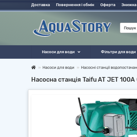
Доставка
Повернення і обмін
Оферта
Знижка
Насоси для води
Фільтри для води
Насоси для води
Насосні станції водопостача
Насосна станція Taifu AT JET 100А 