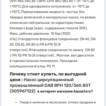
DPH 180/340.65 T;BPH-DPH 180/360.80 T: от -10°C до
+110°C).Для однофазного исполнения: от -10°C до
+110°C.Перекачиваемая жидкость: чистая, без
твердых включений и минеральных масел, не вязкая,
химически нейтральная, по характеристикам
близкая к воде (макс. содержание гликоля 30%).
Макс. рабочее давление: 10 бар (1000
кПа).Стандартное фланцевое соединение: DN 40, DN
50, DN 65, DN 80 in PN 6/PN 10 (4
отверстия).Фланцевое соединение по заказу: DN 80
с PN 10/PN 16 (8 отверстий) . Монтаж: вал двигателя
в горизонтальном положении. Проходная
изоляционная втулка: PG 11.
Почему стоит купить, по выгодной
цене :
Насос циркуляционный
промышленный DAB ВРН 120/360.80Т
(505967122)
в интернет магазине Aquastory?
Товар в наличии в нескольких точках продажи в