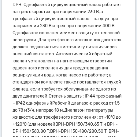
DPH. Однофазный циркуляционный насос работает
на трех скоростях при напряжении 230 В, а
трехфазный циркуляционный насос – на двух при
напряжении 230 В и трех при напряжении 400 В.
Однофазное исполнениеимеет защиту от тепловой
перегрузки. Для трехфазного исполнения двигатель
должен подключаться к источнику питания через
внешний контактор. Автоматический обратный
клапан установлен на нагнетающем отверстии
сдвоенного исполнения для предотвращения
рециркуляции воды, когда насос не работает; в
стандартном комплекте также поставляется глухой
фланец, если требуется обслуживание одного из
двух двигателей.Степень защиты: IP 44 трехфазный
– IP42 однофазныйРабочий диапазон: расход от 1,5
до 78 м3/ч, напордо 18 м.Диапазон температуры
жидкости: для трехфазного исполнения: от -10°С до
+120°С (для моделейBPH-DPH 150/340.65 T и BPH-
DPH 150/360.80 T;BPH-DPH 150-180/280.50 T; BPH-