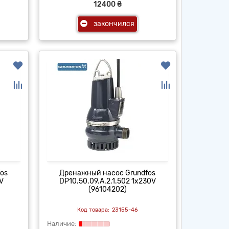
12400 ₴
закончился
os
Дренажный насос Grundfos
V
DP10.50.09.A.2.1.502 1x230V
(96104202)
23155-46