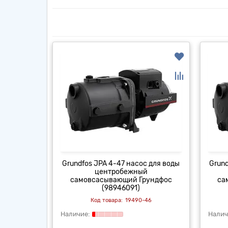
Grundfos JPA 4-47 насос для воды
Grund
центробежный
самовсасывающий Грундфос
са
(98946091)
19490-46