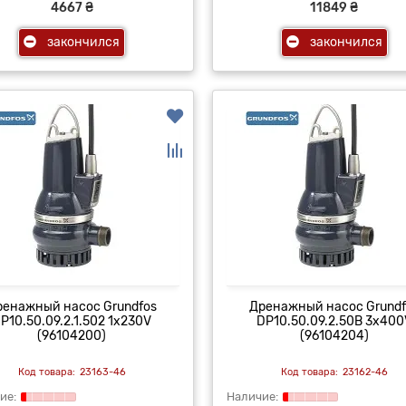
4667 ₴
11849 ₴
закончился
закончился
ренажный насос Grundfos
Дренажный насос Grundf
P10.50.09.2.1.502 1x230V
DP10.50.09.2.50B 3x400
(96104200)
(96104204)
23163-46
23162-46