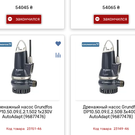
54045 ₴
54065 ₴
закончился
закончился
ренажный насос Grundfos
Дренажный насос Grundf
10.50.09.E.2.1.502 1x230V
DP10.50.09.E.2.50B 3x40
AutoAdapt (96877476)
AutoAdapt (96877478)
23151-46
23149-46