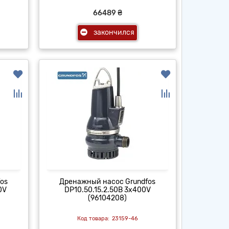
66489 ₴
закончился
os
Дренажный насос Grundfos
0V
DP10.50.15.2.50B 3x400V
(96104208)
23159-46