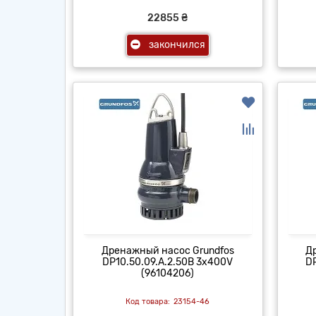
22855 ₴
закончился
Дренажный насос Grundfos
Д
DP10.50.09.A.2.50B 3x400V
DP
(96104206)
23154-46