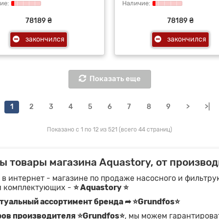
78189 ₴
78189 ₴
закончился
закончился
Показать еще
1
2
3
4
5
6
7
8
9
>
>|
Показано с 1 по 12 из 521 (всего 44 страниц)
ы товары магазина Aquastory, от производ
 в интернет - магазине по продаже насосного и фильтр
и комплектующих -
⭐ Aquastory ⭐
туальный ассортимент бренда ➦ ⭐Grundfos⭐
ров производителя ⭐Grundfos⭐
, мы можем гарантирова