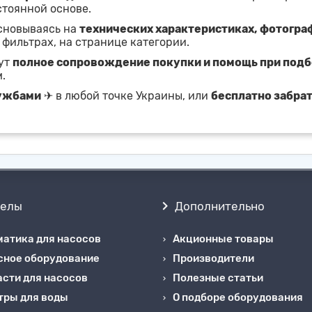
стоянной основе.
основываясь на
технических характеристиках, фотогра
 фильтрах, на странице категории.
жут
полное сопровождение покупки и помощь при под
.
лужбами
✈ в любой точке Украины, или
бесплатно забра
делы
Дополнительно
матика для насосов
Акционные товары
сное оборудование
Производители
сти для насосов
Полезные статьи
тры для воды
О подборе оборудования