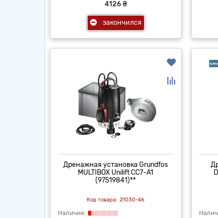
4126 ₴
закончился
Дренажная установка Grundfos
Д
MULTIBOX Unilift CC7-A1
D
(97519841)**
21030-46