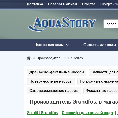
Доставка
Возврат и обмен
Оферта
Скидка 5%
Насосы для воды
Фильтры для воды
Производитель
Grundfos
Дренажно-фекальные насосы
Запчасти для с
Поверхностные насосы
Погружные скважин
Самовсасывающие насосы
Фекальные насо
Производитель Grundfos, в мага
Sololift Grundfos
Сололифт для горячей воды