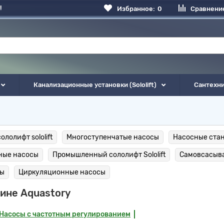
!
Избранное:
0
Сравнени
Канализационные установки (Sololift)
Сантехн
ололифт sololift
Многоступенчатые насосы
Насосные ста
ные насосы
Промышленный сололифт Sololift
Самовсасыв
сы
Циркуляционные насосы
зине Aquastory
Насосы с частотным регулированием