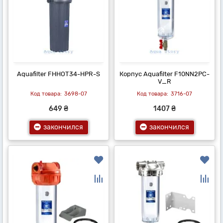
Aquafilter FHHOT34-HPR-S
Корпус Aquafilter F10NN2PC-
V_R
3698-07
3716-07
649 ₴
1407 ₴
закончился
закончился