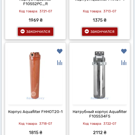
F10SS2PC_R
3721-07
3713-07
1969 ₴
1375 ₴
закончился
закончился
Корпус Aquafilter FHHOT20-1
Натрубный корпус Aquafilter
F10SS34FS
3718-07
3722-07
1815 ₴
2112 ₴