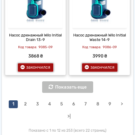
Насос дренажный Wilo Initial
Насос дренажный Wilo Initial
Drain 13-9
Waste 14-9
9085-09
9086-09
3868 ₴
3990 ₴
закончился
закончился
Показать еще
1
2
3
4
5
6
7
8
9
>
>|
Показано с 1 по 12 из 253 (всего 22 страниц)