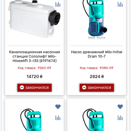
Канализационная насосная
Насос дренажный Wilo Initial
станция Сололифт Wilo-
Drain 10-7
Hisewlift 3-I35 (4191674)
9260-09
9084-09
14720 ₴
2824 ₴
закончился
закончился