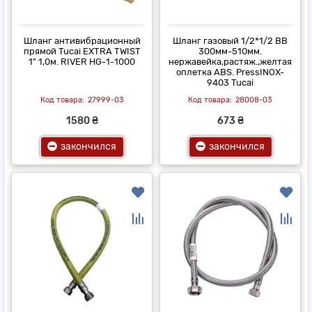
Шланг антивибрационный
Шланг газовый 1/2*1/2 ВВ
прямой Tucai EXTRA TWIST
300мм-510мм.
1" 1,0м. RIVER НG-1-1000
нержавейка,растяж.,желтая
оплетка ABS. PressINOX-
9403 Tucai
27999-03
28008-03
1580 ₴
673 ₴
закончился
закончился