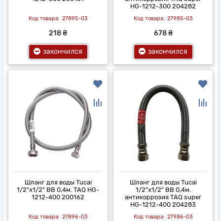
HG-1212-300 204282
27895-03
27985-03
218 ₴
678 ₴
закончился
закончился
Шланг для воды Tucai
Шланг для воды Tucai
1/2"x1/2" ВВ 0,4м. TAQ HG-
1/2"x1/2" ВВ 0,4м.
1212-400 200162
антикоррозия TAQ super
HG-1212-400 204283
27896-03
27986-03