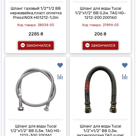
Шланг газовый 1/2*1/2 ВВ
Шланг для воды Tucai
нержавейка,пласт.оплетка
1/2"x1/2" ВВ 0,2м. TAQ HG-
PressINOX-HG1212-1,0m
1212-200 200160
28034-03
27894-03
2285 ₴
206 ₴
закончился
закончился
Шланг для воды Tucai
Шланг для воды Tucai
1/2"x1/2" ВВ 0,3м. TAQ HG-
1/2"x1/2" ВВ 0,3м.
1212-300 200161
антикоррозия TAQ super