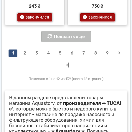
243 ₴
730 ₴
закончился
закончился
Показать еще
1
2
3
4
5
6
7
8
9
>
>|
Показано с 1 по 12 из 139 (всего 12 страниц)
В данном разделе представлены товары
магазина Aquastory, от
производителя ➦ TUCAI
✅
, которые можно быстро и недорого купить в
интернет - магазине по продаже насосного и
фильтрующего оборудования, химии для
бассейнов, стабилизаторов напряжения и
комплектующих -
⭐ Aquastory ⭐
. Получить