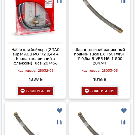
Набір для бойлера (2 TAQ
Шланг антивибрационный
super ACB MG 1/2 0,4м +
прямий Tucai EXTRA TWIST
Клапан подривний з
1" 0,5м. RIVER MG-1-500
флажком) Tucai 207456
204741
28032-03
28033-03
1329 ₴
1016 ₴
закончился
закончился