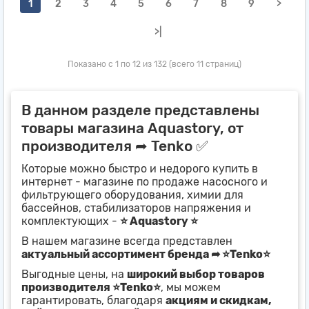
1
2
3
4
5
6
7
8
9
>
>|
Показано с 1 по 12 из 132 (всего 11 страниц)
В данном разделе представлены
товары магазина Aquastory, от
производителя ➦ Tenko ✅
Которые можно быстро и недорого купить в
интернет - магазине по продаже насосного и
фильтрующего оборудования, химии для
бассейнов, стабилизаторов напряжения и
комплектующих -
⭐ Aquastory ⭐
В нашем магазине всегда представлен
актуальный ассортимент бренда ➦ ⭐Tenko⭐
Выгодные цены, на
широкий выбор товаров
производителя ⭐Tenko⭐
, мы можем
гарантировать, благодаря
акциям и скидкам,