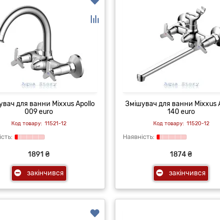
увач для ванни Mixxus Apollo
Змішувач для ванни Mixxus A
009 euro
140 euro
11521-12
11520-12
1891 ₴
1874 ₴
закінчився
закінчився