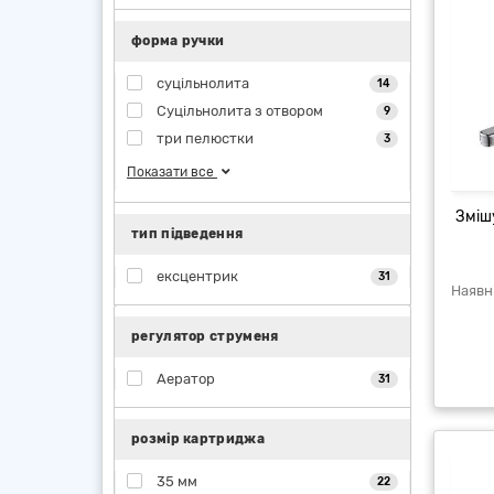
форма ручки
суцільнолита
14
Суцільнолита з отвором
9
три пелюстки
3
Показати все
Зміш
тип підведення
ексцентрик
31
регулятор струменя
Аератор
31
розмір картриджа
35 мм
22