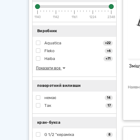
1140
1142
1161
1224
2348
Виробник
Aquatica
+22
Fleko
+6
Haiba
+71
Зміш
Показати все
поворотний виливши
немає
14
Так
17
кран-букса
G 1/2 "кераміка
8