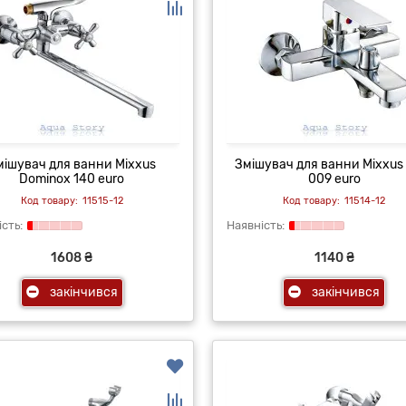
мішувач для ванни Mixxus
Змішувач для ванни Mixxus 
Dominox 140 euro
009 euro
11515-12
11514-12
1608 ₴
1140 ₴
закінчився
закінчився