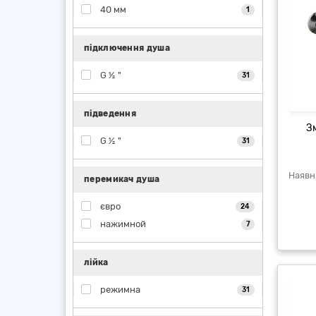
40 мм
1
підключення душа
G ½ "
31
підведення
З
G ½ "
31
перемикач душа
євро
24
нажимной
7
лійка
режимна
31