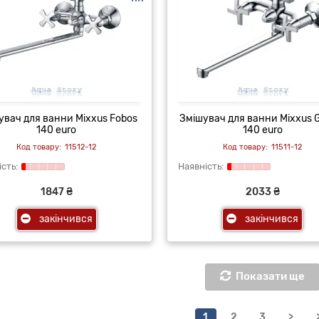
увач для ванни Mixxus Fobos
Змішувач для ванни Mixxus 
140 euro
140 euro
11512-12
11511-12
1847 ₴
2033 ₴
закінчився
закінчився
Показати ще
1
2
3
>