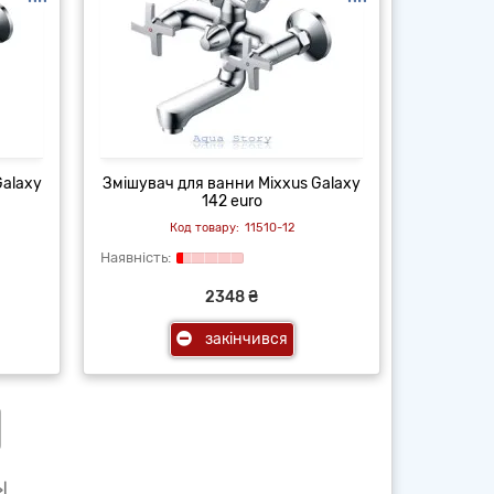
Galaxy
Змішувач для ванни Mixxus Galaxy
142 euro
11510-12
2348 ₴
закінчився
>|