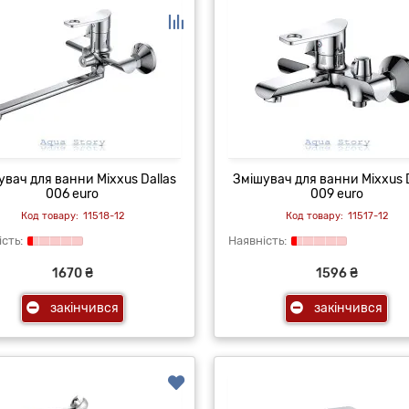
увач для ванни Mixxus Dallas
Змішувач для ванни Mixxus D
006 euro
009 euro
11518-12
11517-12
1670 ₴
1596 ₴
закінчився
закінчився