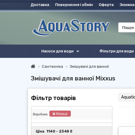
Доставка
Повернення і обмін
Оферта
Знижка
Насоси для води
Фільтри для води
Сантехніка
Змішувачі для ванної
Змішувачі для ванної Mixxus
Фільтр товарів
Aquati
Mixxus
Виробник:
Ціна
1140
-
2348
₴