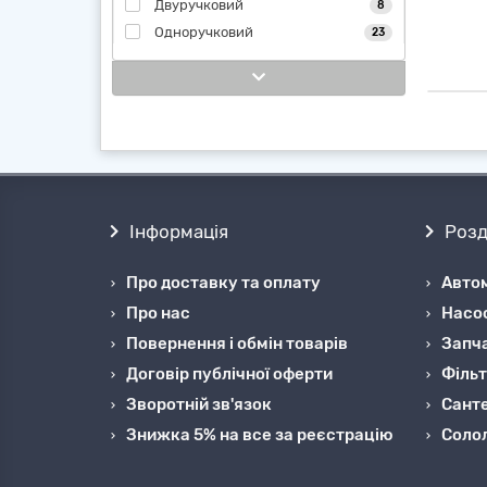
Двуручковий
8
Одноручковий
23
Інформація
Розд
Про доставку та оплату
Автом
Про нас
Насо
Повернення і обмін товарів
Запча
Договір публічної оферти
Фільт
Зворотній зв'язок
Санте
Знижка 5% на все за реєстрацію
Cоло