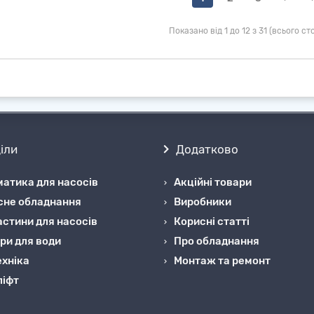
Показано від 1 до 12 з 31 (всього сто
іли
Додатково
атика для насосів
Акційні товари
сне обладнання
Виробники
стини для насосів
Корисні статті
ри для води
Про обладнання
хніка
Монтаж та ремонт
ліфт