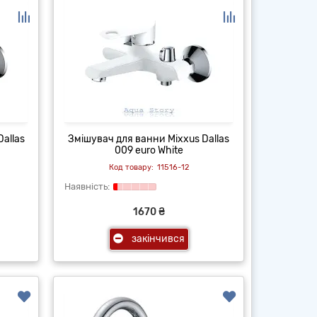
allas
Змішувач для ванни Mixxus Dallas
009 euro White
11516-12
1670 ₴
закінчився