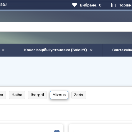
 5%!
Вибране:
0
Порівн
Каналізаційні установки (Sololift)
Сантехнік
ca
Haiba
Ibergrif
Mixxus
Zerix