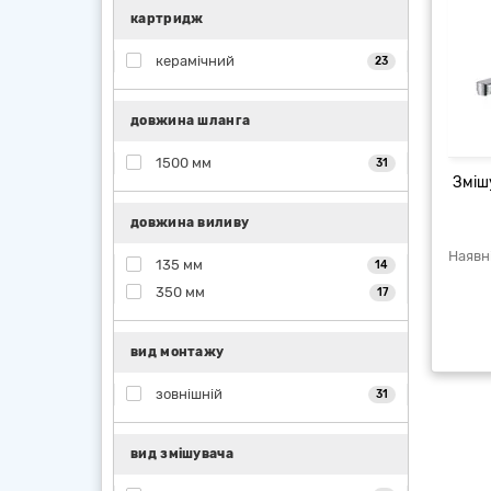
картридж
керамічний
23
довжина шланга
1500 мм
31
Зміш
довжина виливу
135 мм
14
350 мм
17
вид монтажу
зовнішній
31
вид змішувача