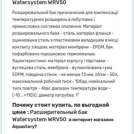
Watersystem WRV50
Розширювальний бак призначений для компенсації
температурних розширень в побутових і
промислових системах опалення. Матеріал
розширювального бака - сталь, матеріал фланця -
оцинкована сталь з пластиковим вкладишем в місці
контакту з водою, матеріал мембрани - EPDM, бак
пофарбовано порошковою термоемалью.
Характеристики: матеріал корпусу і підставки -
вуглецева сталь, мембрана - вулканізована гума
EDPM, товщина стінок - не менше 1,5 мм, об’єм - 50л,
максимальний робочий тиск - 10бар, номінальний
тиск повітря - 4bar, діапазон температури води -
(-10...+110)С, діаметр патрубка: 1"
Почему стоит купить, по выгодной
цене :
Расширительный бак
Watersystem WRV50
в интернет магазине
Aquastory?