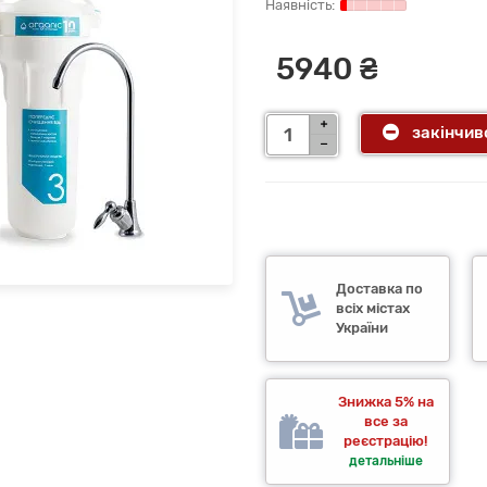
5940 ₴
закінчив
Доставка по
всіх містах
України
Знижка 5% на
все за
реєстрацію!
детальніше