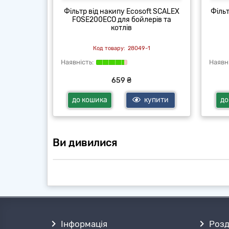
мосу Нова
Фільтр від накипу Ecosoft SCALEX
Фільт
art
FOSE200ECO для бойлерів та
котлів
71
28049-1
659 ₴
купити
до кошика
купити
до
Ви дивилися
Інформація
Розд