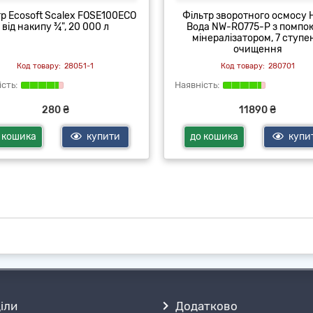
р Ecosoft Scalex FOSE100ECO
Фільтр зворотного осмосу 
від накипу ¾", 20 000 л
Вода NW-RO775-P з помпо
мінералізатором, 7 ступе
очищення
28051-1
280701
280 ₴
11890 ₴
 кошика
купити
до кошика
купи
іли
Додатково