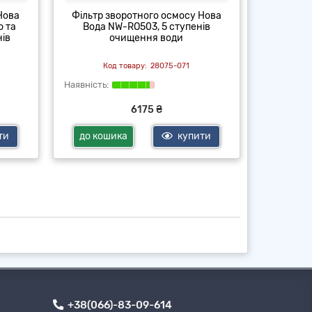
Нова
Фільтр зворотного осмосу Нова
Фільтр 
ю та
Вода NW-RO503, 5 ступенів
Вода 
нів
очищення води
очищ
28075-071
6175 ₴
ти
до кошика
купити
до ко
+38(066)-83-09-614