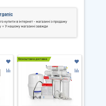
rganic
го купити в інтернет - магазині з продажу
ry ⭐ У нашому магазині завжди
безкоштовна доставка
безкоштовна д