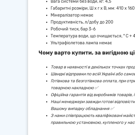
Вага системи без води, кг: 4,5
Габаритні розміри, Ш х г х В, мм: 410 х 160
Мінералізатор немає
Продуктивність, л/добу до 200
Робочий тиск, бар 3-6
Температура води, що очищається, ° С + 4 
Ультрафіолетова лампа немає
Чому варто купити, за вигідною ці
Товар в наявності в декількох точках про
Швидкі відправки по всій Україні або сам
Готівкова та безготівкова оплата, при от
товарною накладною ✅
Офіційна гарантія від виробників товарів,
Наші менеджери завжди готові відповісти 
Вашому випадку обладнання ✅
З нами співпрацюють кваліфіковані майст
правильною установкою, купленого у нас