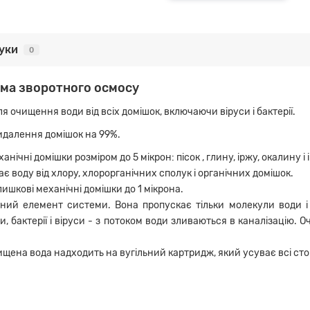
гуки
0
ема зворотного осмосу
 очищення води від всіх домішок, включаючи віруси і бактерії.
идалення домішок на 99%.
нічні домішки розміром до 5 мікрон: пісок , глину, іржу, окалину і і
 воду від хлору, хлорорганічних сполук і органічних домішок.
шкові механічні домішки до 1 мікрона.
й елемент системи. Вона пропускає тільки молекули води і ки
ти, бактерії і віруси - з потоком води зливаються в каналізацію
щена вода надходить на вугільний картридж, який усуває всі сто