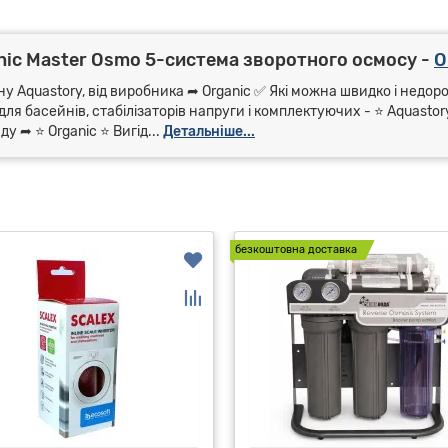
nic Master Osmo 5-система зворотного осмосу -
O
у Aquastory, від виробника ➦ Organic ✅ Які можна швидко і недоро
для басейнів, стабілізаторів напруги і комплектуючих - ⭐ Aquasto
 ➦ ⭐ Organic ⭐ Вигід...
Детальніше...
безкоштовна доставка