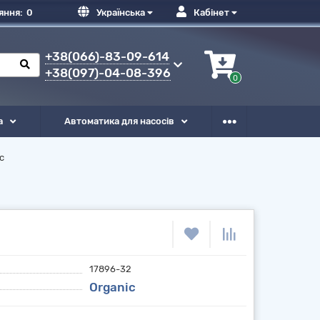
яння:
0
Українська
Кабінет
+38(066)-83-09-614
+38(097)-04-08-396
0
а
Автоматика для насосів
c
17896-32
Organic