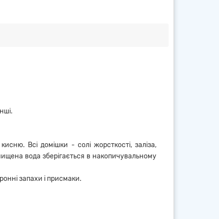
нші.
сню. Всі домішки - солі жорсткості, заліза,
. Очищена вода зберігається в накопичувальному
ронні запахи і присмаки.