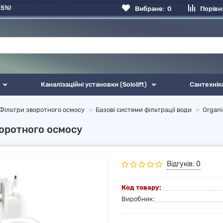
 5%!
Вибране:
0
Порівн
Каналізаційні установки (Sololift)
Сантехнік
Фільтри зворотного осмосу
Базові системи фільтрації води
Organi
воротного осмосу
Відгуків: 0
Код товару:
Виробник: