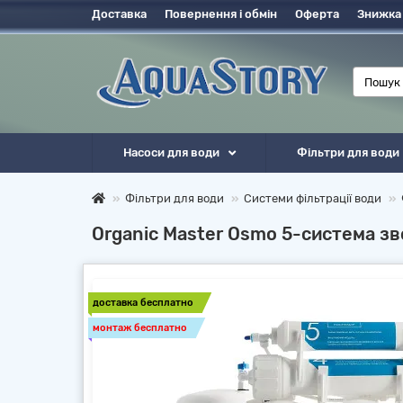
Доставка
Повернення і обмін
Оферта
Знижка
Насоси для води
Фільтри для води
Фільтри для води
Системи фільтрації води
Organic Master Osmo 5-система з
доставка бесплатно
монтаж бесплатно