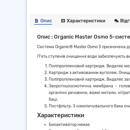
Опис
Характеристики
Від
Опис : Organic Master Osmo 5-сист
Система Organic® Master Osmo 5 призначена для
П'ять ступенів очищення води забезпечують в
Поліпропіленовий картридж.
Видаляє меха
Картридж з активованим вугіллям. Очищає
Поліпропіленовий картридж. Видаляє зали
Зворотньоосмотична мембрана - головни
органічні речовини, важкі метали, нітра
баці.
Постфільтр. З накопичувального бака очи
Характеристики
Биоактиватор немає