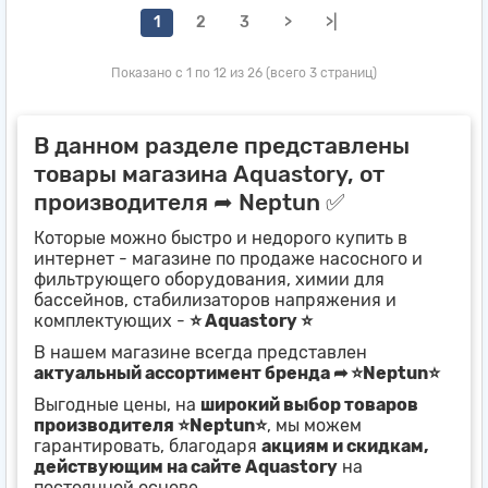
1
2
3
>
>|
Показано с 1 по 12 из 26 (всего 3 страниц)
В данном разделе представлены
товары магазина Aquastory, от
производителя ➦ Neptun ✅
Которые можно быстро и недорого купить в
интернет - магазине по продаже насосного и
фильтрующего оборудования, химии для
бассейнов, стабилизаторов напряжения и
комплектующих -
⭐ Aquastory ⭐
В нашем магазине всегда представлен
актуальный ассортимент бренда ➦ ⭐Neptun⭐
Выгодные цены, на
широкий выбор товаров
производителя ⭐Neptun⭐
, мы можем
гарантировать, благодаря
акциям и скидкам,
действующим на сайте Aquastory
на
постоянной основе.