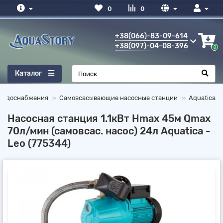
0
0
+38(066)-83-09-614
+38(097)-04-08-396
0
Каталог
 водоснабжения
Самовсасывающие насосные станции
Aquatica
Насосная станция 1.1кВт Hmax 45м Qmax
70л/мин (самовсас. насос) 24л Aquatica -
Leo (775344)