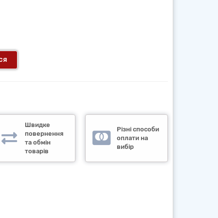
ся
Швидке
Різні способи
повернення
оплати на
та обмін
вибір
товарів