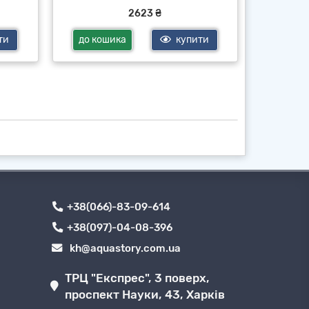
2623 ₴
ти
до кошика
купити
до ко
+38(066)-83-09-614
+38(097)-04-08-396
kh@aquastory.com.ua
ТРЦ "Експрес", 3 поверх,
проспект Науки, 43, Харків