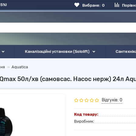
 5%!
Вибране:
0
Порівн
Каналізаційні установки (Sololift)
Сантехнік
ння
Aquatica
Qmax 50л/хв (самовсас. Насос нерж) 24л Aqua
Відгуків: 0
Код товару:
Виробник: