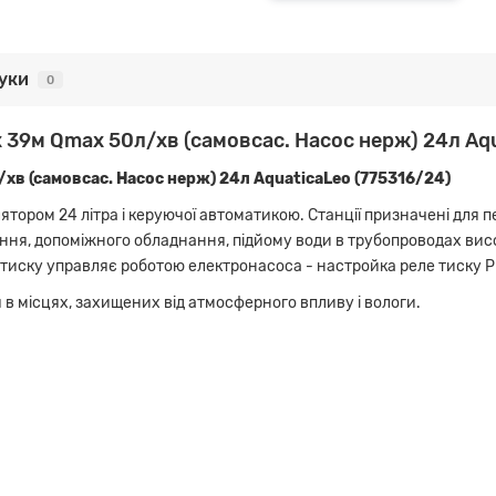
гуки
0
 39м Qmax 50л/хв (самовсас. Насос нерж) 24л Aqua
хв (самовсас. Насос нерж) 24л AquaticaLeo (775316/24)
ятором 24 літра і керуючої автоматикою. Станції призначені для 
ня, допоміжного обладнання, підйому води в трубопроводах висо
ле тиску управляє роботою електронасоса - настройка реле тиску Р (
в місцях, захищених від атмосферного впливу і вологи.