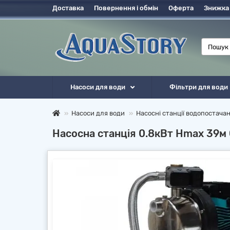
Доставка
Повернення і обмін
Оферта
Знижка
Насоси для води
Фільтри для води
Насоси для води
Насосні станції водопостача
Насосна станція 0.8кВт Hmax 39м 