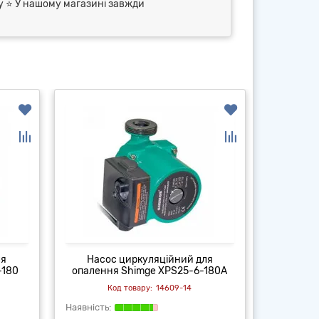
ry ⭐ У нашому магазині завжди
ля
Насос циркуляційний для
Насо
-180
опалення Shimge XPS25-6-180А
опаленн
14609-14