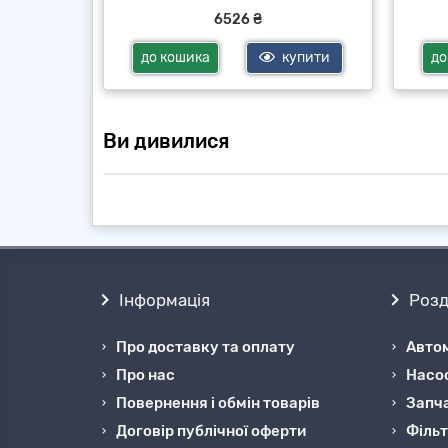
6526 ₴
купити
до кошика
купити
до
Ви дивилися
Інформація
Розд
Про доставку та оплату
Автом
Про нас
Насо
Повернення і обмін товарів
Запча
Договір публічної оферти
Фільт