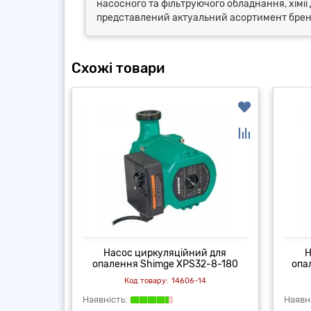
насосного та фільтруючого обладнання, хімії 
представлений актуальний асортимент бренду
Схожі товари
й для
Насос циркуляційний для
Н
5-4-180А
опалення Shimge XPS32-8-180
опа
4
14606-14