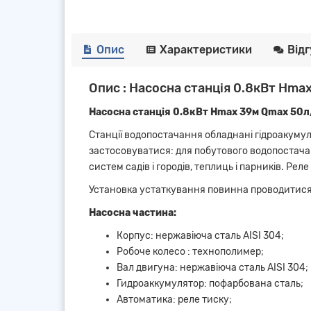
Опис
Характеристики
Від
Опис : Насосна станція 0.8кВт Hmax
Насосна станція 0.8кВт Hmax 39м Qmax 50л/
Станції водопостачання обладнані гідроакумул
застосовуватися: для побутового водопостачан
систем садів і городів, теплиць і парників. Ре
Установка устаткування повинна проводитися 
Насосна частина:
Корпус: нержавіюча сталь AISI 304;
Робоче колесо : технополимер;
Вал двигуна: нержавіюча сталь AISI 304;
Гидроаккумулятор: пофарбована сталь;
Автоматика: реле тиску;