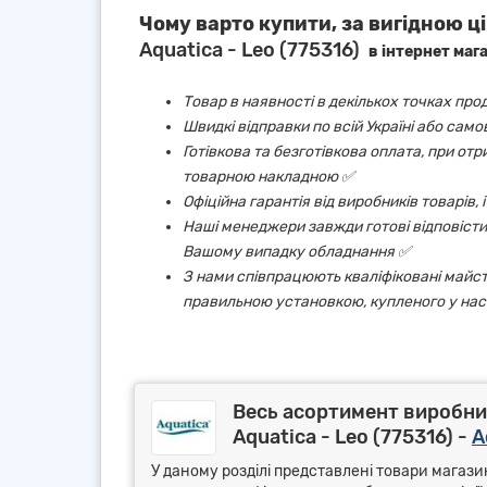
Чому варто купити, за вигідною ці
Aquatica - Leo (775316)
в інтернет маг
Товар в наявності в декількох точках про
Швидкі відправки по всій Україні або сам
Готівкова та безготівкова оплата, при от
товарною накладною ✅
Офіційна гарантія від виробників товарів,
Наші менеджери завжди готові відповісти 
Вашому випадку обладнання ✅
З нами співпрацюють кваліфіковані майст
правильною установкою, купленого у нас
Весь асортимент виробник
Aquatica - Leo (775316) -
A
У даному розділі представлені товари магазин