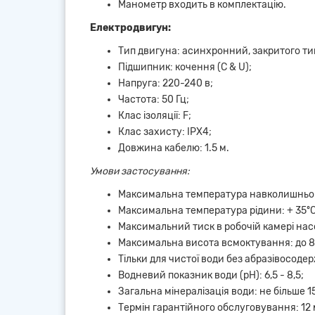
Манометр входить в комплектацію.
Електродвигун:
Тип двигуна: асинхронний, закритого ти
Підшипник: кочення (C & U);
Напруга: 220-240 в;
Частота: 50 Гц;
Клас ізоляції: F;
Клас захисту: IPX4;
Довжина кабелю: 1.5 м.
Умови застосування:
Максимальна температура навколишньог
Максимальна температура рідини: + 35ºC
Максимальний тиск в робочій камері насо
Максимальна висота всмоктування: до 8
Тільки для чистої води без абразівосодержа
Водневий показник води (рН): 6,5 - 8,5;
Загальна мінералізація води: не більше 1
Термін гарантійного обслуговування: 12 м