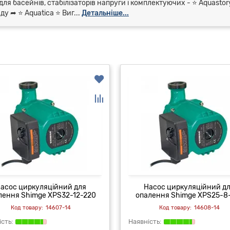
для басейнів, стабілізаторів напруги і комплектуючих - ⭐ Aquasto
 ➦ ⭐ Aquatica ⭐ Виг...
Детальніше...
асос циркуляційний для
Насос циркуляційний д
лення Shimge XPS32-12-220
опалення Shimge XPS25-8
14607-14
14608-14