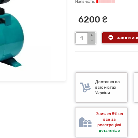
6200 ₴
закінчив
Доставка по
всіх містах
України
Знижка 5% на
все за
реєстрацію!
детальніше