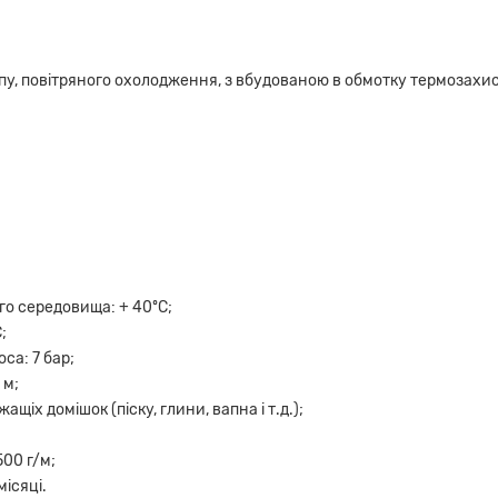
пу, повітряного охолодження, з вбудованою в обмотку термозахи
о середовища: + 40ºC;
;
са: 7 бар;
 м;
щіх домішок (піску, глини, вапна і т.д.);
500 г/м;
ісяці.