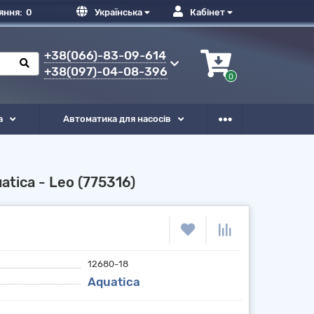
яння:
0
Українська
Кабінет
+38(066)-83-09-614
+38(097)-04-08-396
0
а
Автоматика для насосів
tica - Leo (775316)
12680-18
Aquatica