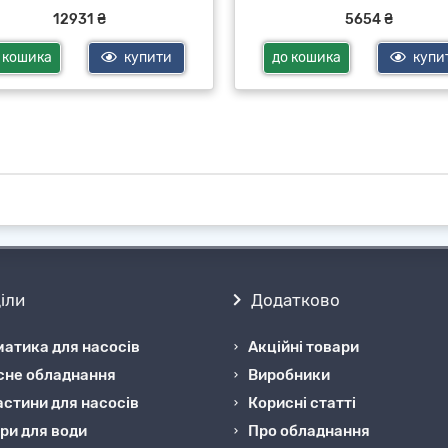
12931 ₴
5654 ₴
 кошика
купити
до кошика
купи
іли
Додатково
атика для насосів
Акційні товари
сне обладнання
Виробники
стини для насосів
Корисні статті
ри для води
Про обладнання