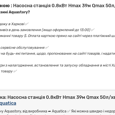
ною :
Насосна станція 0.8кВт Hmax 39м Qmax 50л/
азині Aquastory?
дажу в Харкові ✅
овивіз в день замовлення (якщо оформлений до 13:00) ✅
риманні товару $. Оплата карткою прямо на сайті через платіжний шл
 і сервісне обслуговування ✅
на будь-які питання, щодо, пропонованих на сайті товарів, і надати
ри з налагодження, встановлення та запуску обладнання в місті Х
 товару ✅
а: Насосна станція 0.8кВт Hmax 39м Qmax 50л/хв
quatica
у Aquastory, від виробника ➦ Aquatica ✅ Які можна швидко і недор