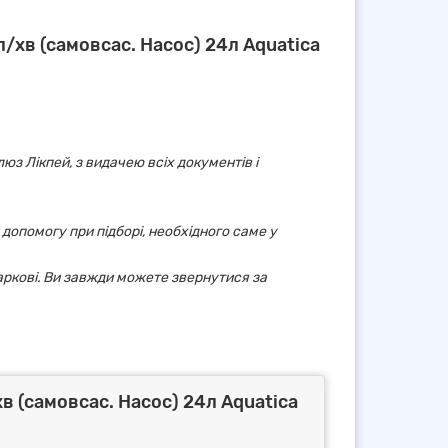
/хв (самовсас. Насос) 24л Aquatica
юз Лікпей, з видачею всіх документів і
 допомогу при підборі, необхідного саме у
аркові. Ви завжди можете звернутися за
в (самовсас. Насос) 24л Aquatica