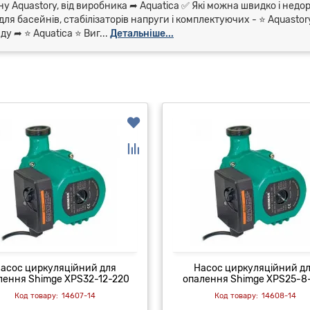
у Aquastory, від виробника ➦ Aquatica ✅ Які можна швидко і недор
для басейнів, стабілізаторів напруги і комплектуючих - ⭐ Aquasto
 ➦ ⭐ Aquatica ⭐ Виг...
Детальніше...
асос циркуляційний для
Насос циркуляційний д
лення Shimge XPS32-12-220
опалення Shimge XPS25-8
14607-14
14608-14