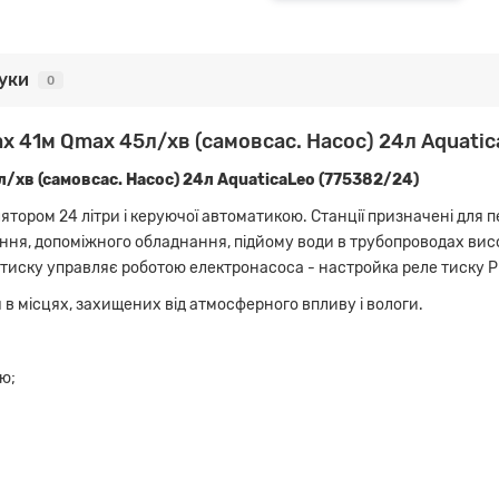
гуки
0
x 41м Qmax 45л/хв (самовсас. Насос) 24л Aquatica
/хв (самовсас. Насос) 24л AquaticaLeo (775382/24)
ятором 24 літри і керуючої автоматикою. Станції призначені для 
ня, допоміжного обладнання, підйому води в трубопроводах висо
ле тиску управляє роботою електронасоса - настройка реле тиску Р (
в місцях, захищених від атмосферного впливу і вологи.
ю;