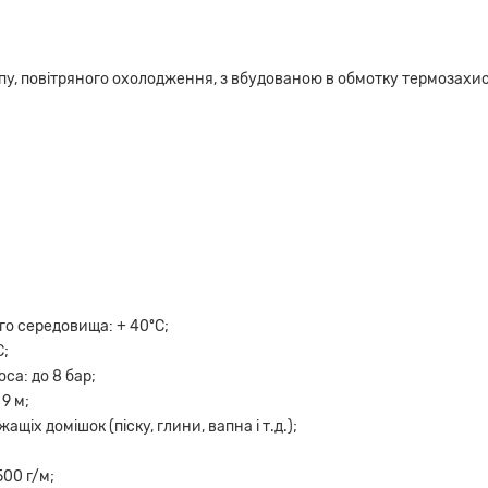
пу, повітряного охолодження, з вбудованою в обмотку термозахи
о середовища: + 40ºC;
C;
са: до 8 бар;
9 м;
щіх домішок (піску, глини, вапна і т.д.);
500 г/м;