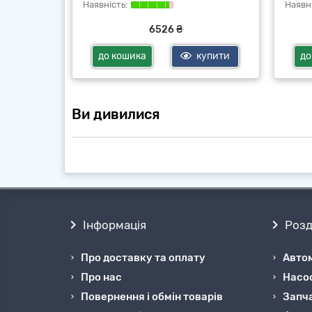
6526 ₴
купити
до кошика
купити
до
Ви дивилися
Інформація
Розд
Про доставку та оплату
Автом
Про нас
Насо
Повернення і обмін товарів
Запча