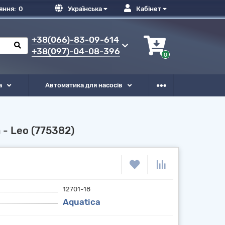
яння:
0
Українська
Кабінет
+38(066)-83-09-614
+38(097)-04-08-396
0
а
Автоматика для насосів
 - Leo (775382)
12701-18
Aquatica