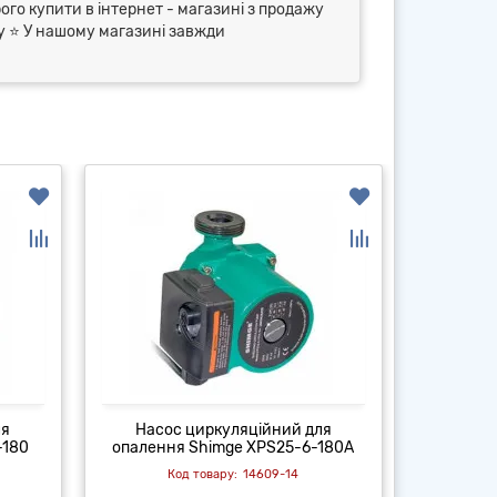
ого купити в інтернет - магазині з продажу
ry ⭐ У нашому магазині завжди
ля
Насос циркуляційний для
Насо
-180
опалення Shimge XPS25-6-180А
опаленн
14609-14