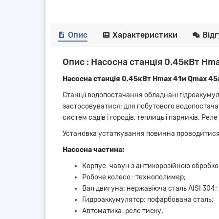
Опис
Характеристики
Від
Опис : Насосна станція 0.45кВт Hma
Насосна станція 0.45кВт Hmax 41м Qmax 45л
Станції водопостачання обладнані гідроакумул
застосовуватися: для побутового водопостачан
систем садів і городів, теплиць і парників. Ре
Установка устаткування повинна проводитися 
Насосна частина:
Корпус: чавун з антикорозійною обробко
Робоче колесо : технополимер;
Вал двигуна: нержавіюча сталь AISI 304;
Гидроаккумулятор: пофарбована сталь;
Автоматика: реле тиску;