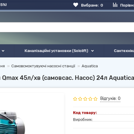
 5%!
Вибране:
0
Порівн
Каналізаційні установки (Sololift)
Сантехнік
ння
Самовсмоктувуючі насосні станції
Aquatica
Qmax 45л/хв (самовсас. Насос) 24л Aquatica
Відгуків: 0
Код товару:
Виробник: