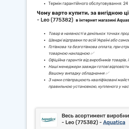
Термін гарантійного обслуговування: 24 
Чому варто купити, за вигідною ці
- Leo (775382)
в інтернет магазині Aqua
Товар в наявності в декількох точках про
Швидкі відправки по всій Україні або сам
Готівкова та безготівкова оплата, при от
товарною накладною ✅
Офіційна гарантія від виробників товарів,
Наші менеджери завжди готові відповісти 
Вашому випадку обладнання ✅
З нами співпрацюють кваліфіковані майст
правильною установкою, купленого у нас
Весь асортимент виробник
- Leo (775382) -
Aquatica