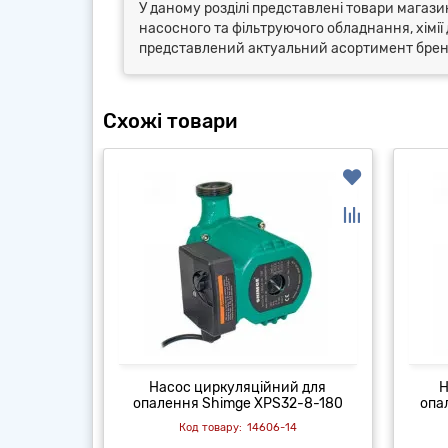
У даному розділі представлені товари магазин
насосного та фільтруючого обладнання, хімії 
представлений актуальний асортимент бренду
Схожі товари
й для
Насос циркуляційний для
Н
5-4-180А
опалення Shimge XPS32-8-180
опа
4
14606-14