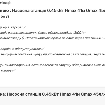
місяців.
ною :
Насосна станція 0.45кВт Hmax 41м Qmax 45л
story?
дажу в Харкові ✅
овивіз в день замовлення (якщо оформлений до 13:00) ✅
риманні товару $. Оплата карткою прямо на сайті через платіжний шл
 і сервісне обслуговування ✅
на будь-які питання, щодо, пропонованих на сайті товарів, і надати
ри з налагодження, встановлення та запуску обладнання в місті Х
 товару ✅
а: Насосна станція 0.45кВт Hmax 41м Qmax 45л/х