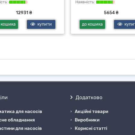
12931 ₴
5654 ₴
 кошика
купити
до кошика
купи
іли
Додатково
атика для насосів
Акційні товари
сне обладнання
Виробники
стини для насосів
Корисні статті