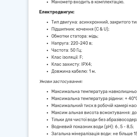
Манометр входить в комплектацію.
Електродвигун:
Тип двигуна: асинхронний, закритого ти
Підшипник: кочення (C & U);
Обмотки статора: мідь;
Напруга: 220-240 в;
Частота: 50 Гц;
Клас ізоляції: F;
Клас захисту: IPX4;
Довжина кабелю: 1 м.
Умови застосування:
Максимальна температура навколишньог
Максимальна температура рідини: + 40º
Максимальний тиск в робочій камері насо
Максим альная висота всмоктування: до 
Тільки для чистої води без абразівосодержа
Водневий показник води (рН): 6 , 5 - 8,5;
Загальна мінералізація води: не більше 1