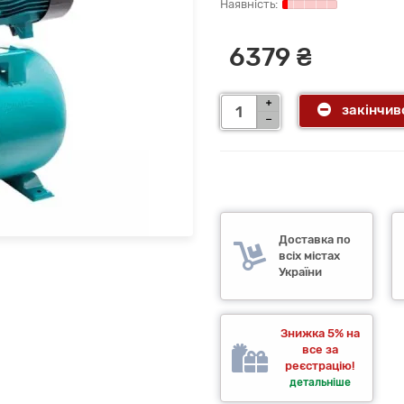
6379 ₴
закінчив
Доставка по
всіх містах
України
Знижка 5% на
все за
реєстрацію!
детальніше