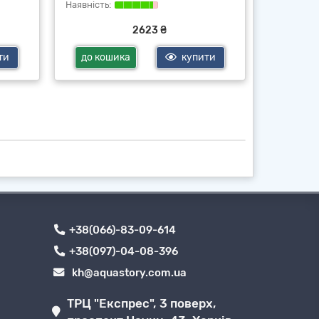
2623 ₴
ти
до кошика
купити
до ко
+38(066)-83-09-614
+38(097)-04-08-396
kh@aquastory.com.ua
ТРЦ "Експрес", 3 поверх,