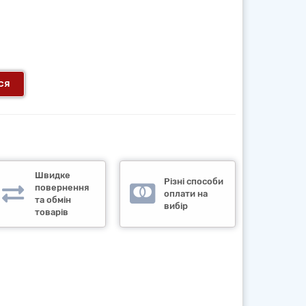
ся
Швидке
Різні способи
повернення
оплати на
та обмін
вибір
товарів