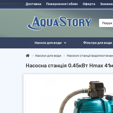
Доставка
Повернення і обмін
Оферта
Знижка
Насоси для води
Фільтри для води
Насоси для води
Насосні станції водопостача
Насосна станція 0.45кВт Hmax 41м 