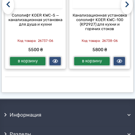
Сололифт KOER KWC-S —
Канализационная установка
канализационная установка
сололифт KOER KWC-100
для душа и кухни
(KP2927) для кухни и
горячих стоков
26737-06
26738-06
5500 ₴
5800 ₴
в корзину
в корзину
Информация
Разделы