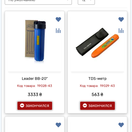
Leader ВВ-20"
TDS-метр
19028-43
19029-43
3333 ₴
563 ₴
закончился
закончился