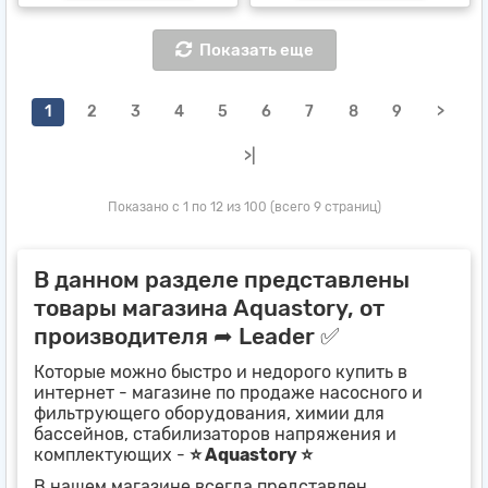
Показать еще
1
2
3
4
5
6
7
8
9
>
>|
Показано с 1 по 12 из 100 (всего 9 страниц)
В данном разделе представлены
товары магазина Aquastory, от
производителя ➦ Leader ✅
Которые можно быстро и недорого купить в
интернет - магазине по продаже насосного и
фильтрующего оборудования, химии для
бассейнов, стабилизаторов напряжения и
комплектующих -
⭐ Aquastory ⭐
В нашем магазине всегда представлен