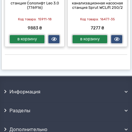
станция Сололифт Leo 3.0
канализационная насосная
(776916)
станция Sprut WCLift 250/2
15911-18
16477-35
9883 ₴
7277 ₴
в корзину
в корзину
Информация
Разделы
Дополнительно