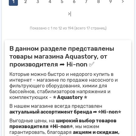
1
2
3
4
5
6
7
8
9
>
>|
Показано с 1 по 12 из 194 (всего 17 страниц)
В данном разделе представлены
товары магазина Aquastory, от
производителя ➦ Hi-non ✅
Которые можно быстро и недорого купить в
интернет - магазине по продаже насосного и
фильтрующего оборудования, химии для
бассейнов, стабилизаторов напряжения и
комплектующих -
⭐ Aquastory ⭐
В нашем магазине всегда представлен
актуальный ассортимент бренда ➦ ⭐Hi-non⭐
Выгодные цены, на
широкий выбор товаров
производителя ⭐Hi-non⭐
, мы можем
гарантировать, благодаря
акциям и скидкам,