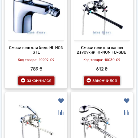
Смеситель для биде HI-NON
Смеситель для ванны
STL
двурукий HI-NON FD-SBB
10209-09
10030-09
789 ₴
612 ₴
закончился
закончился