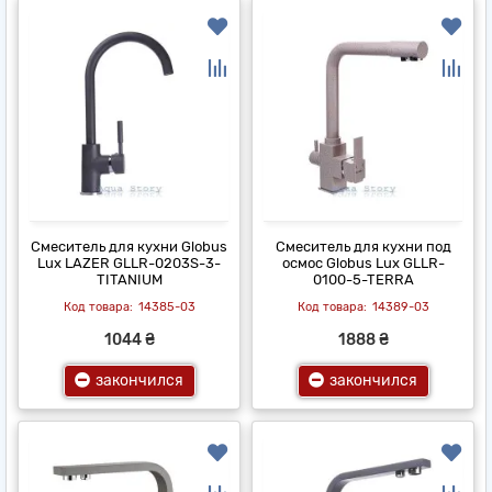
Смеситель для кухни Globus
Смеситель для кухни под
Lux LAZER GLLR-0203S-3-
осмос Globus Lux GLLR-
TITANIUM
0100-5-TERRA
14385-03
14389-03
1044 ₴
1888 ₴
закончился
закончился