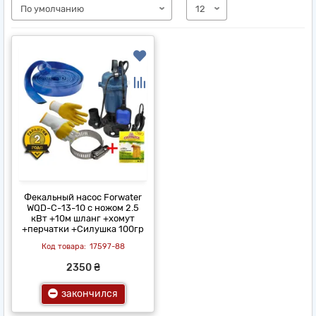
Фекальный насос Forwater
WQD-C-13-10 с ножом 2.5
кВт +10м шланг +хомут
+перчатки +Силушка 100гр
17597-88
2350 ₴
закончился