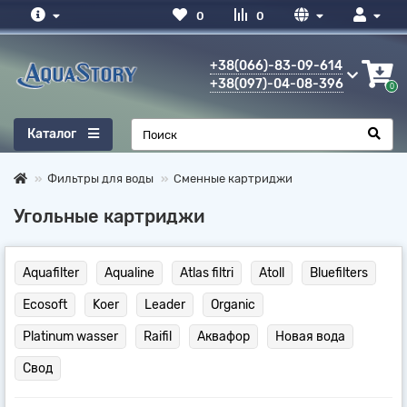
0
0
+38(066)-83-09-614
+38(097)-04-08-396
0
Каталог
Фильтры для воды
Сменные картриджи
Угольные картриджи
Aquafilter
Aqualine
Atlas filtri
Atoll
Bluefilters
Ecosoft
Koer
Leader
Organic
Platinum wasser
Raifil
Аквафор
Новая вода
Свод