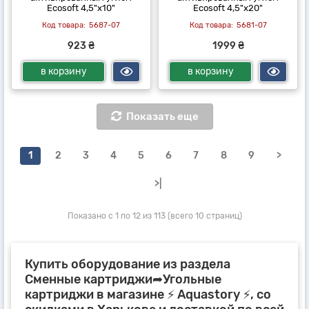
Ecosoft 4,5"х10"
Ecosoft 4,5"х20"
5687-07
5681-07
923 ₴
1999 ₴
в корзину
в корзину
Показать еще
1
2
3
4
5
6
7
8
9
>
>|
Показано с 1 по 12 из 113 (всего 10 страниц)
Купить оборудование из раздела
Сменные картриджи➦Угольные
картриджи в магазине ⚡ Aquastory ⚡, со