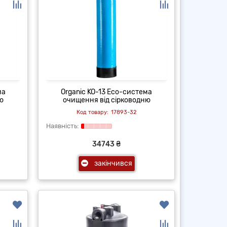
ма
Organic KO-13 Eco-система
ю
очищення від сірководню
17893-32
34743 ₴
закінчився