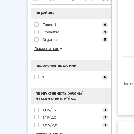
Виробник
Ecosoft
6
Ecowater
1
Organic
5
Показати все
підключення, дюйми
1
5
продуктивність робоча/
максимальна, м³/год
1,03/1,7
1
1,19/2,0
1
1,56/2,5
1