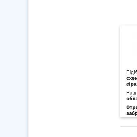
Піді
схе
сір
Наші
обл
Отр
заб