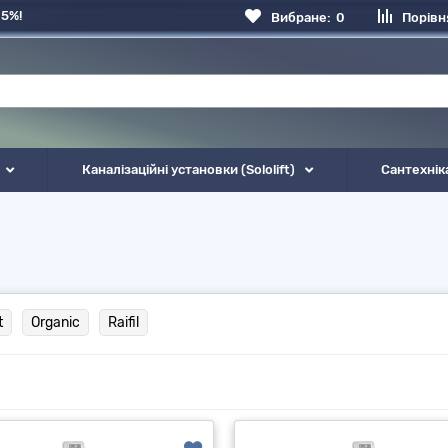
 5%!
Вибране:
0
Порівн
Каналізаційні установки (Sololift)
Сантехнік
t
Organic
Raifil