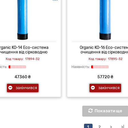
rganic KO-14 Eco-cистема
Organic KO-16 Eco-cисте
очищення від сірководню
очищення від сірководн
17894-32
17895-32
47360 ₴
57720 ₴
закінчився
закінчився
Показати ще
1
2
>
>|