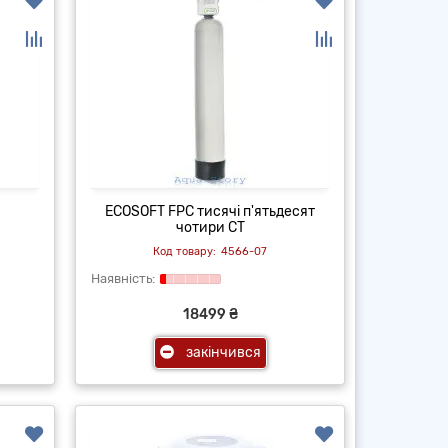
ECOSOFT FPС тисячі п'ятьдесят
чотири CT
4566-07
18499 ₴
закінчився