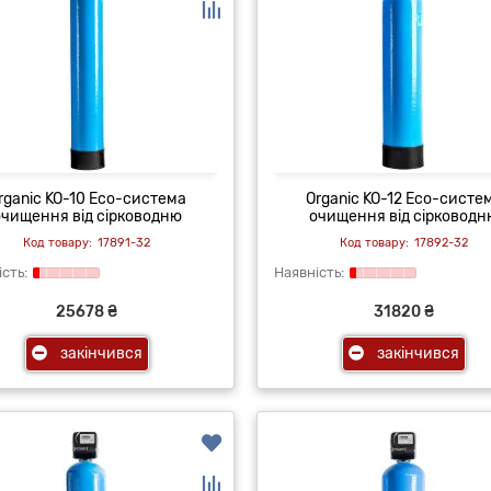
rganic KO-10 Eco-система
Organic KO-12 Eco-систе
очищення від сірководню
очищення від сірководн
17891-32
17892-32
25678 ₴
31820 ₴
закінчився
закінчився