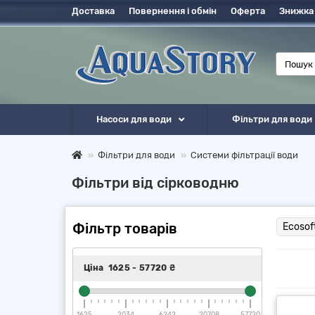
Доставка
Повернення і обмін
Оферта
Знижка
Насоси для води
Фільтри для води
Фільтри для води
Системи фільтрації води
Фільтри від сірководню
Фільтр товарів
Ecosof
Ціна
1625
-
57720
₴
1625
2034
6242
20708
57720