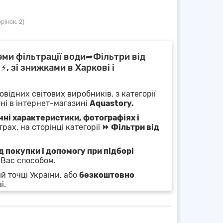
рінок: 2)
еми фільтрації води➦Фільтри від
⚡, зі знижками в Харкові і
овідних світових виробників, з категорії
ні в інтернет-магазині
Aquastory.
чні характеристики, фотографіях і
рах, на сторінці категорії
⏩ Фільтри від
 покупки і допомогу при підборі
 Вас способом.
й точці України, або
безкоштовно
і.