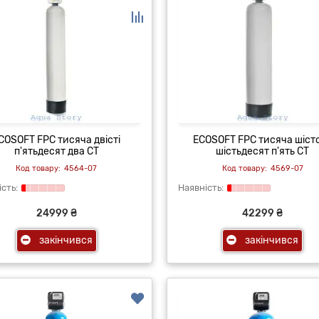
COSOFT FPС тисяча двісті
ECOSOFT FPС тисяча шіст
п'ятьдесят два CT
шістьдесят п'ять CT
4564-07
4569-07
24999 ₴
42299 ₴
закінчився
закінчився