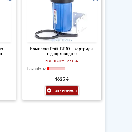
ма
Комплект Raifil BB10 + картридж
ю
від сірководню
4574-07
1625 ₴
закінчився