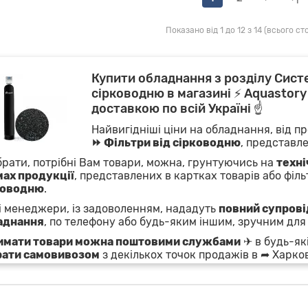
Показано від 1 до 12 з 14 (всього сто
Купити обладнання з розділу Сист
сірководню в магазині ⚡ Aquastory 
доставкою по всій Україні ☝
Найвигідніші ціни на обладнання, від пр
⏩ Фільтри від сірководню
, представле
брати, потрібні Вам товари, можна, грунтуючись на
техні
мах продукції
, представлених в картках товарів або фільт
ководню
.
 менеджери, із задоволенням, нададуть
повний супровід
аднання
, по телефону або будь-яким іншим, зручним для
имати товари можна поштовими службами
✈ в будь-які
рати самовивозом
з декількох точок продажів в ➦ Харков