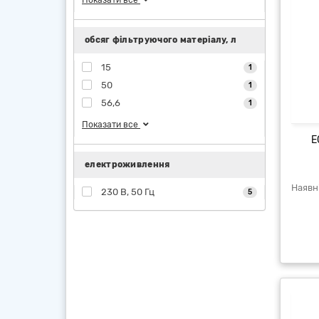
Показати все
обсяг фільтруючого матеріалу, л
15
1
50
1
56,6
1
Показати все
E
електроживлення
230 В, 50 Гц
5