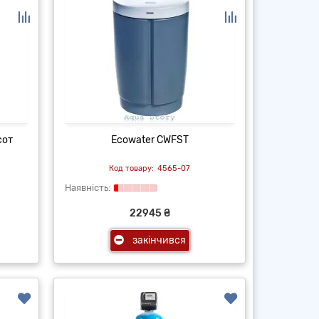
сот
Ecowater CWFST
4565-07
22945 ₴
закінчився