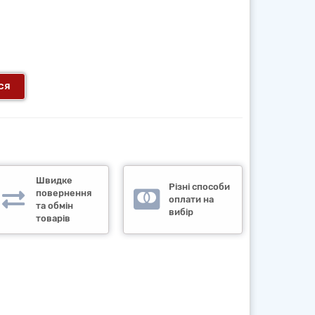
ся
Швидке
Різні способи
повернення
оплати на
та обмін
вибір
товарів