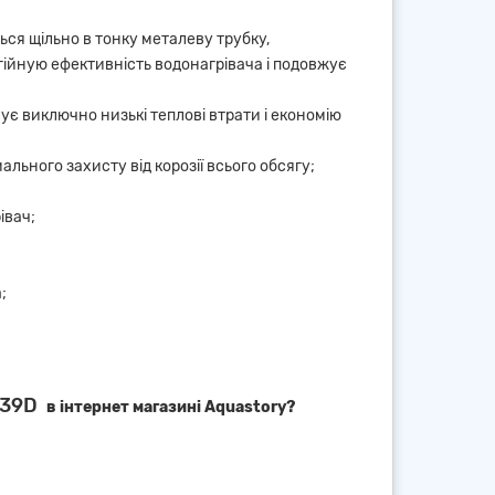
ься щільно в тонку металеву трубку,
ергійную ефективність водонагрівача і подовжує
є виключно низькі теплові втрати і економію
льного захисту від корозії всього обсягу;
івач;
;
039D
в інтернет магазині Aquastory?