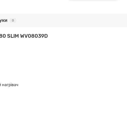
гуки
0
a 80 SLIM WV08039D
 нагрівач
м