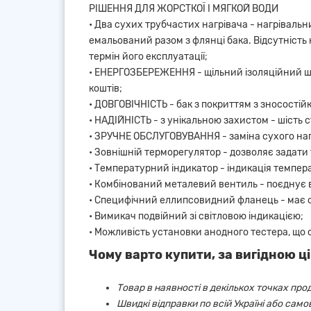
РІШЕННЯ ДЛЯ ЖОРСТКОЇ І МЯГКОЙ ВОДИ
• Два сухих трубчастих нагрівача - нагрівальн
емальований разом з флянці бака. Відсутність н
термін його експлуатації;
• ЕНЕРГОЗБЕРЕЖЕННЯ - щільний ізоляційний ша
коштів;
• ДОВГОВІЧНІСТЬ - бак з покриттям з зносостій
• НАДІЙНІСТЬ - з унікальною захистом - шість с
• ЗРУЧНЕ ОБСЛУГОВУВАННЯ - заміна сухого нагр
• Зовнішній терморегулятор - дозволяє задати 
• Температурний індикатор - індикація темпера
• Комбінований металевий вентиль - поєднує в 
• Специфічний еллипсовидний фланець - має с
• Вимикач подвійний зі світловою індикацією;
• Можливість установки анодного тестера, що 
Чому варто купити, за вигідною ці
Товар в наявності в декількох точках про
Швидкі відправки по всій Україні або сам