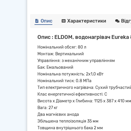
Опис
Характеристики
Від
Опис : ELDOM, водонагрівач Eurek
Номінальний обсяг: 80 л
Монтаж: Вертикальний
Управління: з механічним управлінням
Бак: Емальований
Номінальна потужність: 2х1,0 кВт
Номінальний тиск: 0.8 МПа
Тип електричного нагрівача: Сухий трубчастий
Клас енергетичної ефективності: C
Висота x Діаметр х Глибина: 1125 x 387 x 410 м
Вага: 27 кг
Два магнієвих анода
Збільшена теплоізоляція 35 мм
Товщина внутрішнього бака 2 мм