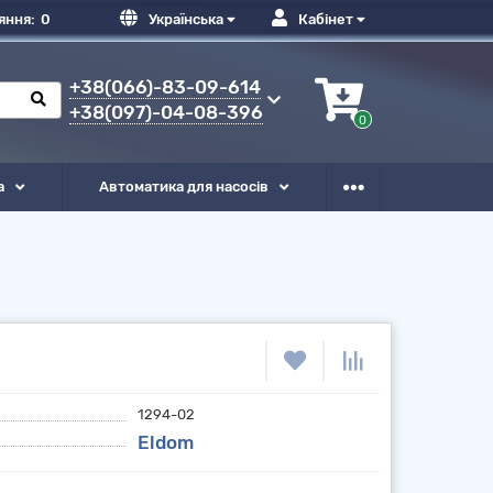
яння:
0
Українська
Кабінет
+38(066)-83-09-614
+38(097)-04-08-396
0
а
Автоматика для насосів
1294-02
Eldom