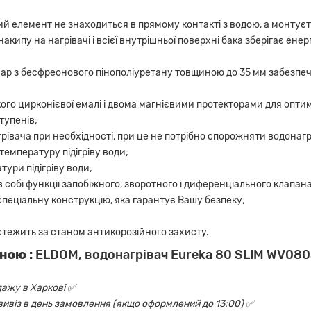
ий елемент не знаходиться в прямому контакті з водою, а монтуєт
акипу на нагрівачі і всієї внутрішньої поверхні бака зберігає ен
р з бесфреонового пінополіуретану товщиною до 35 мм забезпечу
кого цирконієвої емалі і двома магнієвими протекторами для оптима
тупенів;
івача при необхідності, при це не потрібно спорожняти водонагр
температуру підігріву води;
тури підігріву води;
собі функції запобіжного, зворотного і диференціального клапана
пеціальну конструкцію, яка гарантує Вашу безпеку;
стежить за станом антикорозійного захисту.
ною :
ELDOM, водонагрівач Eureka 80 SLIM WV08
дажу в Харкові ✅
овивіз в день замовлення (якщо оформлений до 13:00) ✅