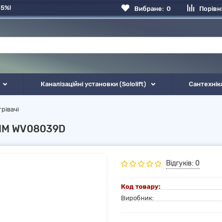
 5%!
Вибране:
0
Порівн
Каналізаційні установки (Sololift)
Сантехнік
рівачі
LIM WV08039D
Відгуків: 0
Код товару:
Виробник: