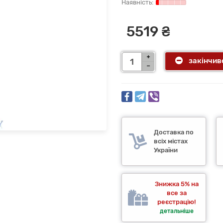
5519 ₴
закінчив
Доставка по
всіх містах
України
Знижка 5% на
все за
реєстрацію!
детальніше