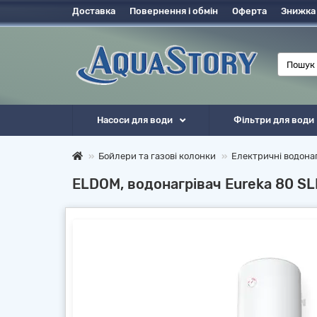
Доставка
Повернення і обмін
Оферта
Знижка
Насоси для води
Фільтри для води
Бойлери та газові колонки
Електричні водонаг
ELDOM, водонагрівач Eureka 80 S