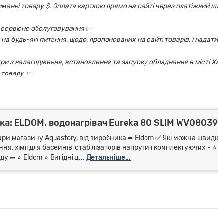
риманні товару $. Оплата карткою прямо на сайті через платіжний шл
 і сервісне обслуговування ✅
на будь-які питання, щодо, пропонованих на сайті товарів, і надати
ри з налагодження, встановлення та запуску обладнання в місті Х
 товару ✅
ка: ELDOM, водонагрівач Eureka 80 SLIM WV08039
ари магазину Aquastory, від виробника ➦ Eldom ✅ Які можна швидко
я, хімії для басейнів, стабілізаторів напруги і комплектуючих - 
 ➦ ⭐ Eldom ⭐ Вигідні ц...
Детальніше...