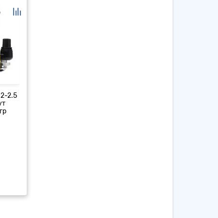
2-2.5
ут
гр