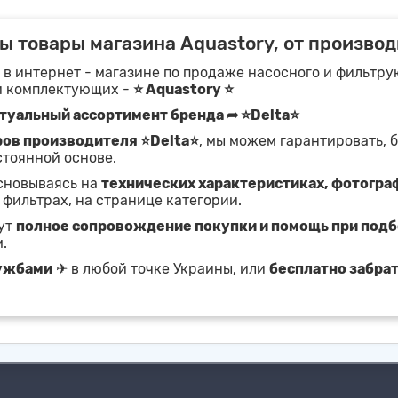
 товары магазина Aquastory, от производ
 в интернет - магазине по продаже насосного и фильтр
и комплектующих -
⭐ Aquastory ⭐
туальный ассортимент бренда ➦ ⭐Delta⭐
ров производителя ⭐Delta⭐
, мы можем гарантировать, 
стоянной основе.
основываясь на
технических характеристиках, фотогра
 фильтрах, на странице категории.
жут
полное сопровождение покупки и помощь при под
.
лужбами
✈ в любой точке Украины, или
бесплатно забра