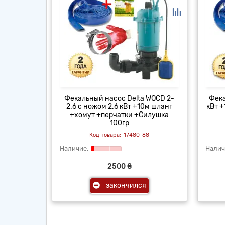
Фекальный насос Delta WQCD 2-
Фека
2.6 с ножом 2.6 кВт +10м шланг
кВт 
+хомут +перчатки +Силушка
100гр
17480-88
2500 ₴
закончился