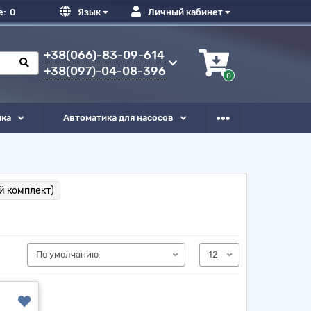
е:
0
Язык
Личный кабинет
+38(066)-83-09-614
+38(097)-04-08-396
0
ика
Автоматика для насосов
й комплект)