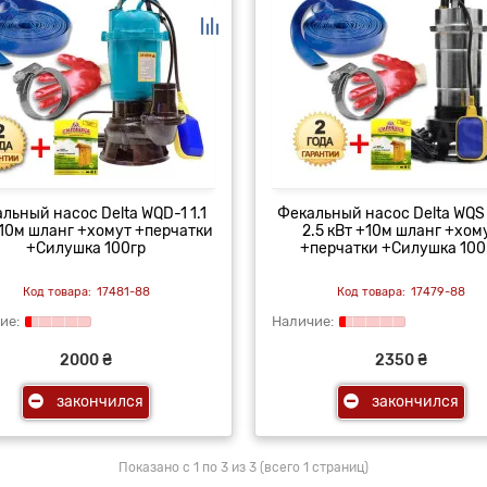
льный насос Delta WQD-1 1.1
Фекальный насос Delta WQS 
+10м шланг +хомут +перчатки
2.5 кВт +10м шланг +хом
+Силушка 100гр
+перчатки +Силушка 100
17481-88
17479-88
2000 ₴
2350 ₴
закончился
закончился
Показано с 1 по 3 из 3 (всего 1 страниц)