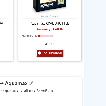
GA
Aquamax XCAL SHUTTLE
4320-07
400 ₴
закінчився
а ➦ Aquamax ✅
ладнання, хімії для басейнів,