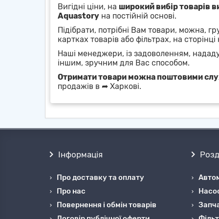
Вигідні ціни, на
широкий вибір товарів 
Aquastory
на постійній основі.
Підібрати, потрібні Вам товари, можна, г
картках товарів або фільтрах, на сторінці 
Наші менеджери, із задоволенням, надад
іншим, зручним для Вас способом.
Отримати товари можна поштовими сл
продажів в ➦ Харкові.
Інформація
Розд
Про доставку та оплату
Автом
Про нас
Насо
Повернення і обмін товарів
Запча
Договір публічної оферти
Фільт