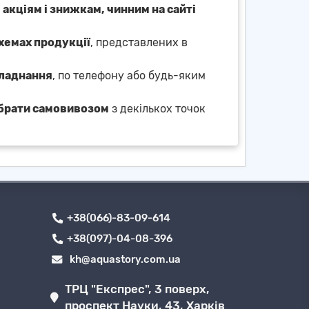
и
акціям і знижкам, чинним на сайті
схемах продукції
, представлених в
бладнання
, по телефону або будь-яким
брати самовивозом
з декількох точок
+38(066)-83-09-614
+38(097)-04-08-396
kh@aquastory.com.ua
ТРЦ "Експрес", 3 поверх,
проспект Науки, 43, Харків