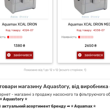
Aquamax XCAL ORION
Aquamax XCAL ORION ME
4324-07
4338-07
1380 ₴
2650 ₴
закінчився
закінчився
Показано від 1 до 12 з 12 (всього сторінок: 1)
 товари магазину Aquastory, від виробник
ернет - магазині з продажу насосного та фільтруючого об
⭐ Aquastory ⭐
й
актуальний асортимент бренду ➦ ⭐ Aquamax ⭐