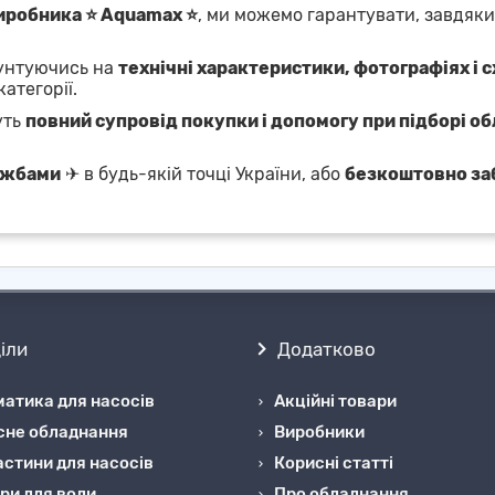
виробника ⭐ Aquamax ⭐
, ми можемо гарантувати, завдяк
рунтуючись на
технічні характеристики, фотографіях і 
категорії.
уть
повний супровід покупки і допомогу при підборі о
ужбами
✈ в будь-якій точці України, або
безкоштовно за
іли
Додатково
атика для насосів
Акційні товари
сне обладнання
Виробники
стини для насосів
Корисні статті
ри для води
Про обладнання