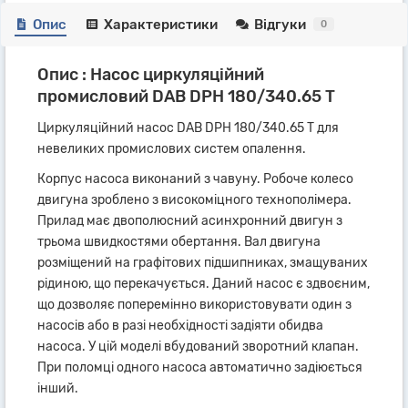
Опис
Характеристики
Відгуки
0
Опис : Насос циркуляційний
промисловий DAB DPH 180/340.65 T
Циркуляційний насос DAB DPH 180/340.65 T для
невеликих промислових систем опалення.
Корпус насоса виконаний з чавуну. Робоче колесо
двигуна зроблено з високоміцного технополімера.
Прилад має двополюсний асинхронний двигун з
трьома швидкостями обертання. Вал двигуна
розміщений на графітових підшипниках, змащуваних
рідиною, що перекачується. Даний насос є здвоєним,
що дозволяє поперемінно використовувати один з
насосів або в разі необхідності задіяти обидва
насоса. У цій моделі вбудований зворотний клапан.
При поломці одного насоса автоматично задіюється
інший.