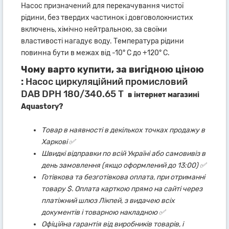
Насос призначений для перекачування чистої
рідини, без твердих частинок і довговолокнистих
включень, хімічно нейтральною, за своїми
властивості нагадує воду. Температура рідини
повинна бути в межах від -10° С до +120° С.
Чому варто купити, за вигідною ціною
:
Насос циркуляційний промисловий
DAB DPH 180/340.65 T
в інтернет магазині
Aquastory?
Товар в наявності в декількох точках продажу в
Харкові ✅
Швидкі відправки по всій Україні або самовивіз в
день замовлення (якщо оформлений до 13:00) ✅
Готівкова та безготівкова оплата, при отриманні
товару $. Оплата карткою прямо на сайті через
платіжний шлюз Лікпей, з видачею всіх
документів і товарною накладною ✅
Офіційна гарантія від виробників товарів, і